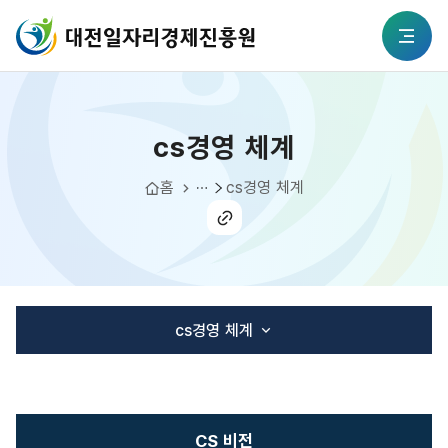
본문 바로가기
대전일자리경제진흥원
cs경영 체계
전체메뉴
cs경영 체계
진흥원소개
지속가능경영
고객만족경영
홈
cs경영 체계
공유
하기
cs경영 체계
cs경영 체계
고객서비스 헌장
CS 비전