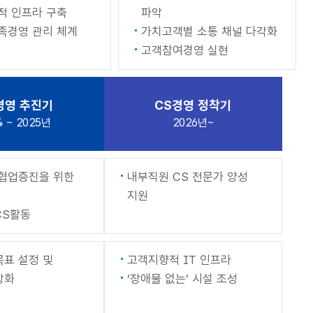
적 인프라 구축
파악
족경영 관리 체계
가치고객별 소통 채널 다각화
고객참여경영 실현
경영 추진기
CS경영 정착기
4 ~ 2025년
2026년~
 협업증진을 위한
내부직원 CS 전문가 양성
지원
CS활동
목표 설정 및
고객지향적 IT 인프라
강화
‘장애물 없는’ 시설 조성