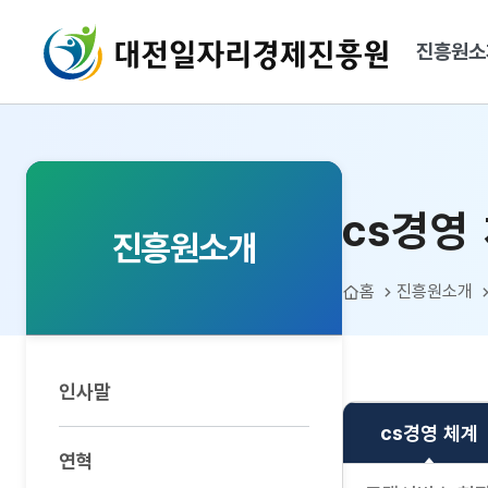
대전일자리경제진흥원
진흥원소
cs경영 체계
cs경영
진흥원소개
홈
진흥원소개
인사말
cs경영 체계
연혁