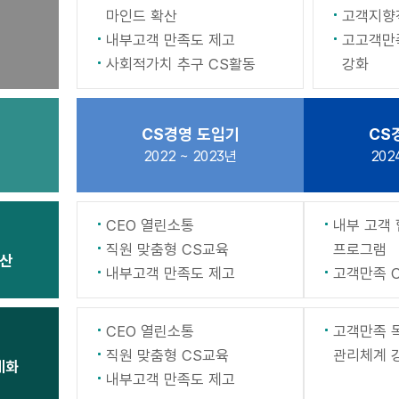
마인드 확산
고객지향
내부고객 만족도 제고
고고객만
사회적가치 추구 CS활동
강화
CS경영 도입기
CS
2022 ~ 2023년
202
CEO 열린소통
내부 고객
직원 맞춤형 CS교육
프로그램
산
내부고객 만족도 제고
고객만족 
CEO 열린소통
고객만족 
직원 맞춤형 CS교육
관리체계 
계화
내부고객 만족도 제고