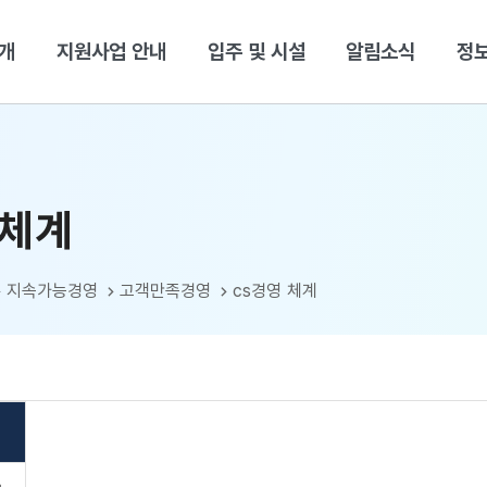
본문 바로가기
개
지원사업 안내
입주 및 시설
알림소식
정
 체계
지속가능경영
고객만족경영
cs경영 체계