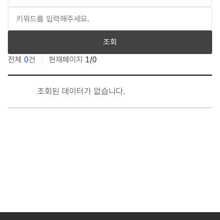
임직원 친인척 채용현황
예산편성 현황
조회
전체
0
건
현재페이지
1/0
인건비 예산 및 집행현황
그 밖에 경영에 관한 중요한 사항 : 번호, 제목, 작성자, 등록일,
재무제표(결산서)
조회된 데이터가 없습니다.
업무추진비 사용내역
수의계약 현황
기관 경영실적 평가결과
감사원, 시 등 대외감사 수감결과
규정집