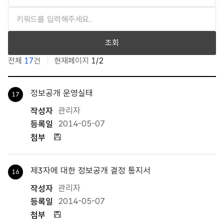
수수료
불복절차
조회
전체
17
건
현재페이지
1/2
관련법령
서식 : 번호, 제목, 작성자, 등록일, 조회수, 첨부 에 따른 게시글
서식
정보공개 운영실태
17
관리자
2014-05-07
첨부파일
제3자에 대한 정보공개 결정 통지서
16
관리자
2014-05-07
첨부파일