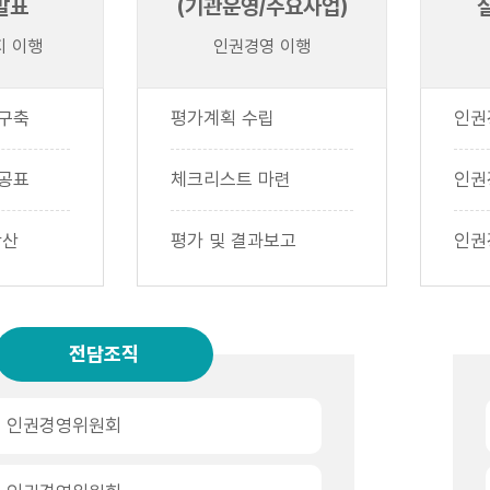
발표
(기관운영/주요사업)
 이행
인권경영 이행
 구축
평가계획 수립
인권
 공표
체크리스트 마련
인권
확산
평가 및 결과보고
인권
전담조직
인권경영위원회